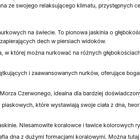
na ze swojego relaksującego klimatu, przystępnych c
 nurkowych na świecie. To pionowa jaskinia o głębokośc
 zapierających dech w piersiach widoków.
 w której można nurkować na różnych głębokościach, p
zątkujących i zaawansowanych nurków, oferujące boga
 Morza Czerwonego, idealna dla bardziej doświadczon
 piaskowych, które wystawiają swoje ciała z dna, twor
skinie. NIesamowite koralowce i ławice kolorowych ry
afia dna z dużymi formacjami koralowymi. Można tutaj s