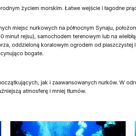
orodnym życiem morskim. Łatwe wejście i łagodne prąd
cyjnych miejsc nurkowych na północnym Synaju, położo
50 minut rejsu), samochodem terenowym lub na wielbłąd
rza, oddzieloną koralowym ogrodem od piaszczystej la
scynująco bogate.
oczątkujących, jak i zaawansowanych nurków. W odróż
niejszą atmosferę i mniej tłumów.