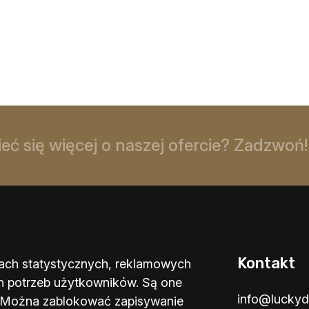
ć się więcej o naszej ofercie? Zadzwoń!
Kontakt
elach statystycznych, reklamowych
h potrzeb użytkowników. Są one
info@luckydi
 Można zablokować zapisywanie