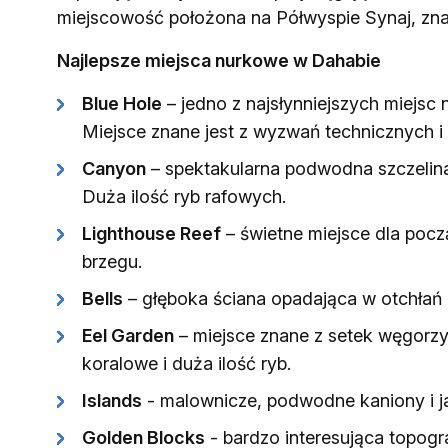
miejscowość położona na Półwyspie Synaj, zna
Najlepsze miejsca nurkowe w Dahabie
Blue Hole
– jedno z najsłynniejszych miejsc
Miejsce znane jest z wyzwań technicznych i
Canyon
– spektakularna podwodna szczelina,
Duża ilość ryb rafowych.
Lighthouse Reef
– świetne miejsce dla poc
brzegu.
Bells
– głęboka ściana opadająca w otchłań
Eel Garden
– miejsce znane z setek węgorzy
koralowe i duża ilość ryb.
Islands
- malownicze, podwodne kaniony i ja
Golden Blocks
- bardzo interesująca topogr